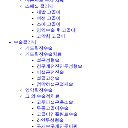
마운자로 주사 치료
스페셜 클리닉
재발 코골이
여성 코골이
소아 코골이
양약수술 후 코골이
코막힘 코골이
수술클리닉
기도확장수술
기도확장수술치료
설근성형술
경구개전진인두성형술
이설근전진술
설골고정술
점막하설근절제술
양악확장수술
그 외 수술적치료
고주파설근축소술
무통코골이수술
코골이임플란트수술
Z-인두성형술
구개수구개인두피판