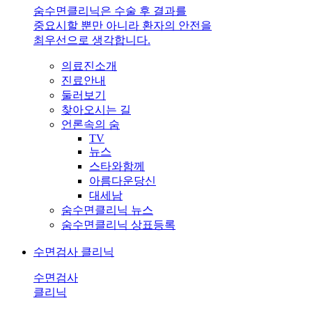
숨수면클리닉은 수술 후 결과를
중요시할 뿐만 아니라 환자의 안전을
최우선으로 생각합니다.
의료진소개
진료안내
둘러보기
찾아오시는 길
언론속의 숨
TV
뉴스
스타와함께
아름다운당신
대세남
숨수면클리닉 뉴스
숨수면클리닉 상표등록
수면검사 클리닉
수면검사
클리닉