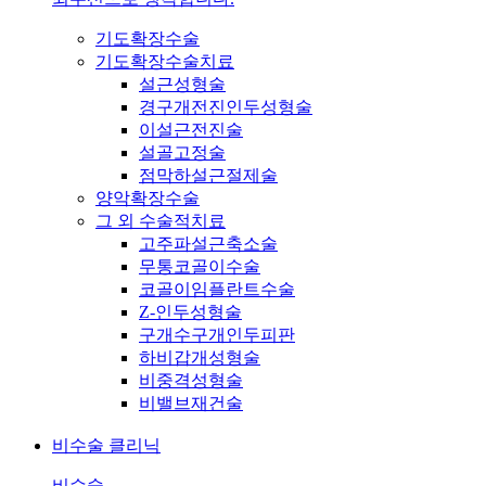
기도확장수술
기도확장수술치료
설근성형술
경구개전진인두성형술
이설근전진술
설골고정술
점막하설근절제술
양악확장수술
그 외 수술적치료
고주파설근축소술
무통코골이수술
코골이임플란트수술
Z-인두성형술
구개수구개인두피판
하비갑개성형술
비중격성형술
비밸브재건술
비수술 클리닉
비수술