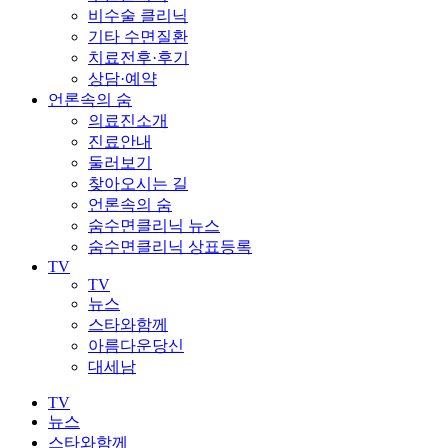
비수술 클리닉
기타 수면질환
치료전후·후기
상담·예약
언론속의 숨
의료진소개
진료안내
둘러보기
찾아오시는 길
언론속의 숨
숨수면클리닉 뉴스
숨수면클리닉 상표등록
TV
TV
뉴스
스타와함께
아름다운당신
대세남
TV
뉴스
스타와함께