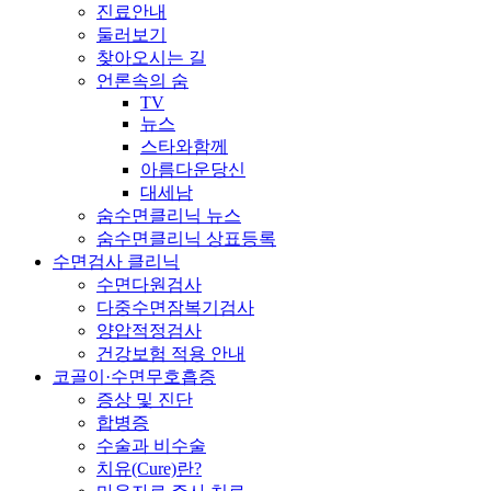
진료안내
둘러보기
찾아오시는 길
언론속의 숨
TV
뉴스
스타와함께
아름다운당신
대세남
숨수면클리닉 뉴스
숨수면클리닉 상표등록
수면검사 클리닉
수면다원검사
다중수면잠복기검사
양압적정검사
건강보험 적용 안내
코골이·수면무호흡증
증상 및 진단
합병증
수술과 비수술
치유(Cure)란?