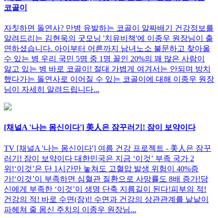
코골이
자칫하면 돌연사? 만병 유발하는 코골이 알짜배기 건강정보를
알려드리는 김현욱의 굿모닝 '치유비책'에 이종우 원장님이 출
연하셨습니다. 아이부터 어른까지 남녀노소 불문하고 찾아올
수 있는 병 우리 국민 5명 중 1명 꼴인 20%의 꽤 많은 사람이
앓고 있는 병 바로 코골이! 절대 가볍게 여겨서는 안되며 방치
했다가는 돌연사로 이어질 수 있는 코골이에 대해 이종우 원장
님이 자세히 알려드립니다...
[채널A '나는 몸신이다'] 美人은 잠꾸러기! 잠이 보약이다
TV [채널A '나는 몸신이다'] 여름 건강 프로젝트 - 美人은 잠꾸
러기! 잠이 보약이다 대한민국은 지금 ‘이것’ 부족 국가 2
위!‘이것’은 단 1시간만 놓쳐도 고혈압 발생 위험이 40%증
가!‘이것’이 부족하면 심혈관 질환으로 사망률도 8배 증가!당
신에게 부족한 ‘이것’이 생명 단축 지름길이 된다!피부의 적!
건강의 적! 바로 수면(잠)!! 수면과 건강의 상관관계를 낱낱이
파헤쳐 줄 몸신 주치의 이종우 원장님...