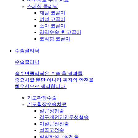
스페셜 클리닉
재발 코골이
여성 코골이
소아 코골이
양약수술 후 코골이
코막힘 코골이
수술클리닉
수술클리닉
숨수면클리닉은 수술 후 결과를
중요시할 뿐만 아니라 환자의 안전을
최우선으로 생각합니다.
기도확장수술
기도확장수술치료
설근성형술
경구개전진인두성형술
이설근전진술
설골고정술
점막하설근절제술