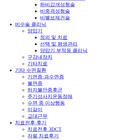
하비갑개성형술
비중격성형술
비밸브재건술
비수술 클리닉
양압기
정의 및 치료
선택 및 평생관리
양압기 부적응 클리닉
구강내장치
기타치료
기타 수면질환
기면증·과수면증
불면증
하지불안증후군
주기성사지운동장애
수면 중 이상행동
이갈이
교대근무
치료전후·후기
치료전후 3DCT
자필 치료후기