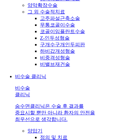
양악확장수술
그 외 수술적치료
고주파설근축소술
무통코골이수술
코골이임플란트수술
Z-인두성형술
구개수구개인두피판
하비갑개성형술
비중격성형술
비밸브재건술
비수술 클리닉
비수술
클리닉
숨수면클리닉은 수술 후 결과를
중요시할 뿐만 아니라 환자의 안전을
최우선으로 생각합니다.
양압기
정의 및 치료