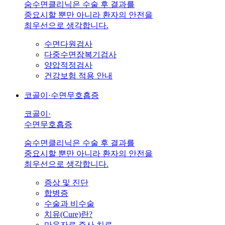
숨수면클리닉은 수술 후 결과를
중요시할 뿐만 아니라 환자의 안전을
최우선으로 생각합니다.
수면다원검사
다중수면잠복기검사
양압적정검사
건강보험 적용 안내
코골이·수면무호흡증
코골이·
수면무호흡증
숨수면클리닉은 수술 후 결과를
중요시할 뿐만 아니라 환자의 안전을
최우선으로 생각합니다.
증상 및 진단
합병증
수술과 비수술
치유(Cure)란?
마운자로 주사 치료