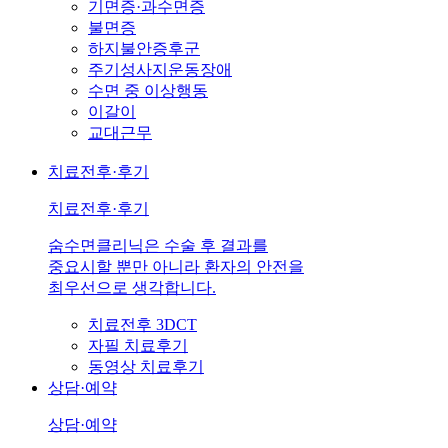
기면증·과수면증
불면증
하지불안증후군
주기성사지운동장애
수면 중 이상행동
이갈이
교대근무
치료전후·후기
치료전후·후기
숨수면클리닉은 수술 후 결과를
중요시할 뿐만 아니라 환자의 안전을
최우선으로 생각합니다.
치료전후 3DCT
자필 치료후기
동영상 치료후기
상담·예약
상담·예약