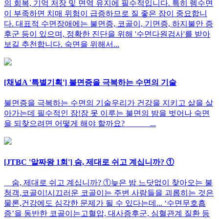
의 회복, 기억 저장 및 면역 유지에 필수적입니다. 특히 렘수면
이 부족하면 치매 위험이 급증하므로 질 좋은 잠이 중요합니
다. 대표적 수면장애에는 불면증, 코골이, 기면증, 하지불안 증
후군 등이 있으며, 정확한 진단을 위해 '수면다원검사'를 받아
보길 추천합니다. 숙면을 위해서...
[채널A '특별기획'] 불면증을 극복하는 수면의 기술
불면증을 극복하는 수면의 기술우리가 건강을 지키고 삶을 살
아가는데 필수적인 잠!잠 못 이루는 불면의 밤을 벗어나 숙면
을 되찾으려면 어떻게 해야 할까요? ...
[JTBC '알짜왕 1회'] 숨, 제대로 쉬고 계십니까? ①
숨, 제대로 쉬고 계십니까? ①늦은 밤 느닷없이 찾아오는 불
청객,코골이!시끄러운 코골이는 주변 사람들을 괴롭히는 것은
물론,건강에도 심각한 문제가 될 수 있다는데... ‘수면무호흡
증’을 동반한 코골이는고혈압, 대사증후군, 심혈관계 질환 등