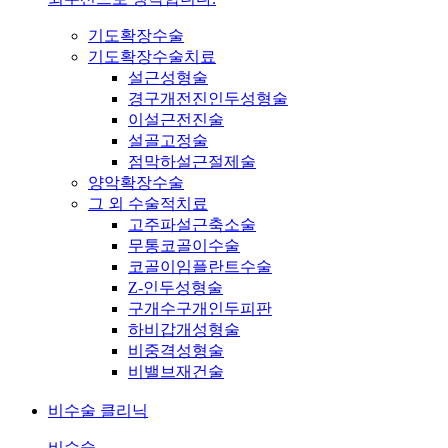
기도확장수술
기도확장수술치료
설근성형술
경구개전진인두성형술
이설근전진술
설골고정술
점막하설근절제술
양악확장수술
그 외 수술적치료
고주파설근축소술
무통코골이수술
코골이임플란트수술
Z-인두성형술
구개수구개인두피판
하비갑개성형술
비중격성형술
비밸브재건술
비수술 클리닉
비수술