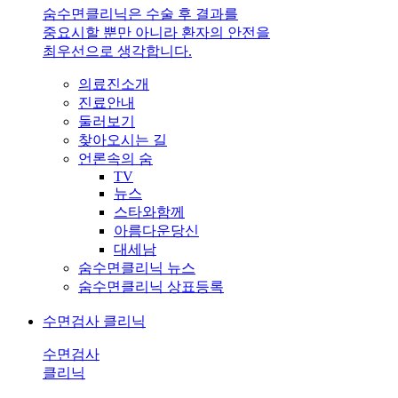
숨수면클리닉은 수술 후 결과를
중요시할 뿐만 아니라 환자의 안전을
최우선으로 생각합니다.
의료진소개
진료안내
둘러보기
찾아오시는 길
언론속의 숨
TV
뉴스
스타와함께
아름다운당신
대세남
숨수면클리닉 뉴스
숨수면클리닉 상표등록
수면검사 클리닉
수면검사
클리닉