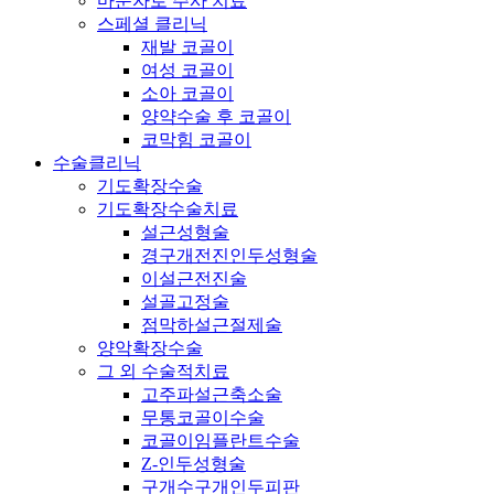
마운자로 주사 치료
스페셜 클리닉
재발 코골이
여성 코골이
소아 코골이
양약수술 후 코골이
코막힘 코골이
수술클리닉
기도확장수술
기도확장수술치료
설근성형술
경구개전진인두성형술
이설근전진술
설골고정술
점막하설근절제술
양악확장수술
그 외 수술적치료
고주파설근축소술
무통코골이수술
코골이임플란트수술
Z-인두성형술
구개수구개인두피판