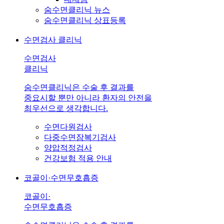
숨수면클리닉 뉴스
숨수면클리닉 상표등록
수면검사 클리닉
수면검사
클리닉
숨수면클리닉은 수술 후 결과를
중요시할 뿐만 아니라 환자의 안전을
최우선으로 생각합니다.
수면다원검사
다중수면잠복기검사
양압적정검사
건강보험 적용 안내
코골이·수면무호흡증
코골이·
수면무호흡증