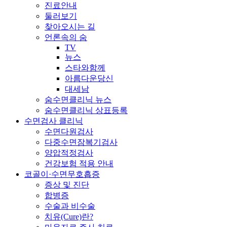
진료안내
둘러보기
찾아오시는 길
언론속의 숨
TV
뉴스
스타와함께
아름다운당신
대세남
숨수면클리닉 뉴스
숨수면클리닉 상표등록
수면검사 클리닉
수면다원검사
다중수면잠복기검사
양압적정검사
건강보험 적용 안내
코골이·수면무호흡증
증상 및 진단
합병증
수술과 비수술
치유(Cure)란?