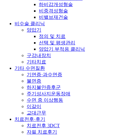
하비갑개성형술
비중격성형술
비밸브재건술
비수술 클리닉
양압기
정의 및 치료
선택 및 평생관리
양압기 부적응 클리닉
구강내장치
기타치료
기타 수면질환
기면증·과수면증
불면증
하지불안증후군
주기성사지운동장애
수면 중 이상행동
이갈이
교대근무
치료전후·후기
치료전후 3DCT
자필 치료후기