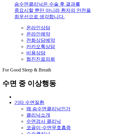
숨수면클리닉은 수술 후 결과를
중요시할 뿐만 아니라 환자의 안전을
최우선으로 생각합니다.
온라인상담
온라인예약
전화상담예약
카카오톡상담
비용상담
협진진료의뢰
For Good Sleep & Breath
수면 중 이상행동
기타 수면질환
왜 숨수면클리닉인가
클리닉소개
수면검사 클리닉
코골이·수면무호흡증
수술클리닉