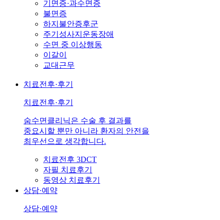
기면증·과수면증
불면증
하지불안증후군
주기성사지운동장애
수면 중 이상행동
이갈이
교대근무
치료전후·후기
치료전후·후기
숨수면클리닉은 수술 후 결과를
중요시할 뿐만 아니라 환자의 안전을
최우선으로 생각합니다.
치료전후 3DCT
자필 치료후기
동영상 치료후기
상담·예약
상담·예약