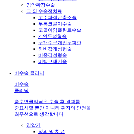
양악확장수술
그 외 수술적치료
고주파설근축소술
무통코골이수술
코골이임플란트수술
Z-인두성형술
구개수구개인두피판
하비갑개성형술
비중격성형술
비밸브재건술
비수술 클리닉
비수술
클리닉
숨수면클리닉은 수술 후 결과를
중요시할 뿐만 아니라 환자의 안전을
최우선으로 생각합니다.
양압기
정의 및 치료