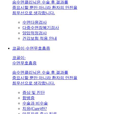
숨수면클리닉은 수술 후 결과를
중요시할 뿐만 아니라 환자의 안전을
최우선으로 생각합니다.
수면다원검사
다중수면잠복기검사
양압적정검사
건강보험 적용 안내
코골이·수면무호흡증
코골이·
수면무호흡증
숨수면클리닉은 수술 후 결과를
중요시할 뿐만 아니라 환자의 안전을
최우선으로 생각합니다.
증상 및 진단
합병증
수술과 비수술
치유(Cure)란?
마운자로 주사 치료