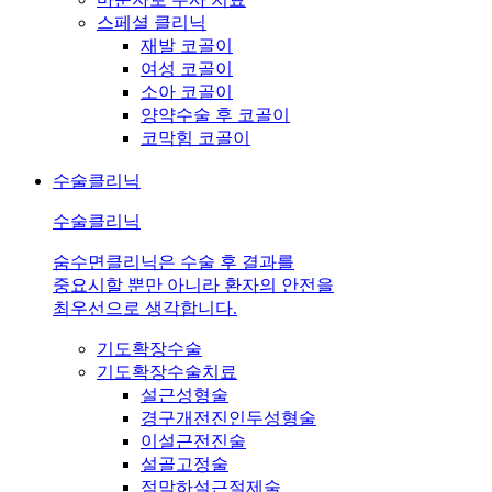
스페셜 클리닉
재발 코골이
여성 코골이
소아 코골이
양약수술 후 코골이
코막힘 코골이
수술클리닉
수술클리닉
숨수면클리닉은 수술 후 결과를
중요시할 뿐만 아니라 환자의 안전을
최우선으로 생각합니다.
기도확장수술
기도확장수술치료
설근성형술
경구개전진인두성형술
이설근전진술
설골고정술
점막하설근절제술