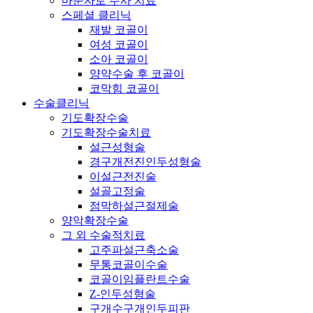
마운자로 주사 치료
스페셜 클리닉
재발 코골이
여성 코골이
소아 코골이
양약수술 후 코골이
코막힘 코골이
수술클리닉
기도확장수술
기도확장수술치료
설근성형술
경구개전진인두성형술
이설근전진술
설골고정술
점막하설근절제술
양악확장수술
그 외 수술적치료
고주파설근축소술
무통코골이수술
코골이임플란트수술
Z-인두성형술
구개수구개인두피판