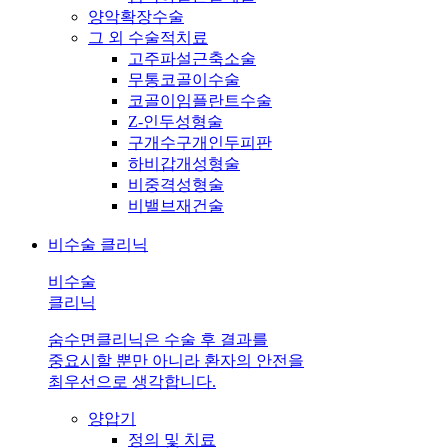
양악확장수술
그 외 수술적치료
고주파설근축소술
무통코골이수술
코골이임플란트수술
Z-인두성형술
구개수구개인두피판
하비갑개성형술
비중격성형술
비밸브재건술
비수술 클리닉
비수술
클리닉
숨수면클리닉은 수술 후 결과를
중요시할 뿐만 아니라 환자의 안전을
최우선으로 생각합니다.
양압기
정의 및 치료