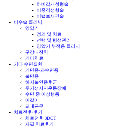
하비갑개성형술
비중격성형술
비밸브재건술
비수술 클리닉
양압기
정의 및 치료
선택 및 평생관리
양압기 부적응 클리닉
구강내장치
기타치료
기타 수면질환
기면증·과수면증
불면증
하지불안증후군
주기성사지운동장애
수면 중 이상행동
이갈이
교대근무
치료전후·후기
치료전후 3DCT
자필 치료후기