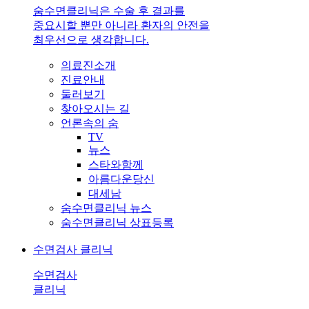
숨수면클리닉은 수술 후 결과를
중요시할 뿐만 아니라 환자의 안전을
최우선으로 생각합니다.
의료진소개
진료안내
둘러보기
찾아오시는 길
언론속의 숨
TV
뉴스
스타와함께
아름다운당신
대세남
숨수면클리닉 뉴스
숨수면클리닉 상표등록
수면검사 클리닉
수면검사
클리닉