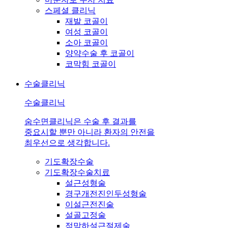
스페셜 클리닉
재발 코골이
여성 코골이
소아 코골이
양약수술 후 코골이
코막힘 코골이
수술클리닉
수술클리닉
숨수면클리닉은 수술 후 결과를
중요시할 뿐만 아니라 환자의 안전을
최우선으로 생각합니다.
기도확장수술
기도확장수술치료
설근성형술
경구개전진인두성형술
이설근전진술
설골고정술
점막하설근절제술