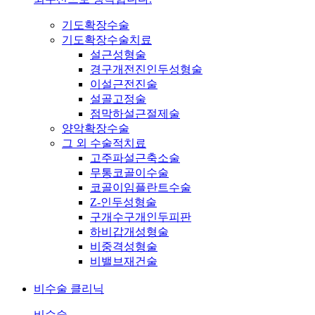
기도확장수술
기도확장수술치료
설근성형술
경구개전진인두성형술
이설근전진술
설골고정술
점막하설근절제술
양악확장수술
그 외 수술적치료
고주파설근축소술
무통코골이수술
코골이임플란트수술
Z-인두성형술
구개수구개인두피판
하비갑개성형술
비중격성형술
비밸브재건술
비수술 클리닉
비수술