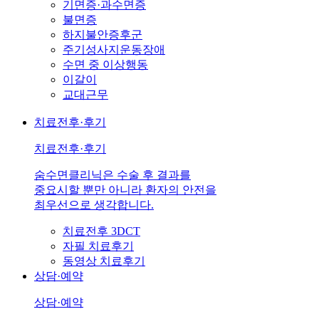
기면증·과수면증
불면증
하지불안증후군
주기성사지운동장애
수면 중 이상행동
이갈이
교대근무
치료전후·후기
치료전후·후기
숨수면클리닉은 수술 후 결과를
중요시할 뿐만 아니라 환자의 안전을
최우선으로 생각합니다.
치료전후 3DCT
자필 치료후기
동영상 치료후기
상담·예약
상담·예약