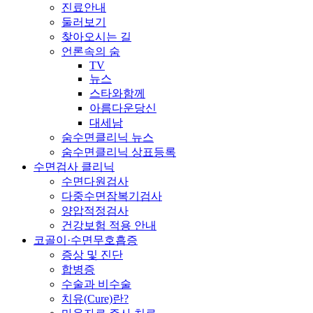
진료안내
둘러보기
찾아오시는 길
언론속의 숨
TV
뉴스
스타와함께
아름다운당신
대세남
숨수면클리닉 뉴스
숨수면클리닉 상표등록
수면검사 클리닉
수면다원검사
다중수면잠복기검사
양압적정검사
건강보험 적용 안내
코골이·수면무호흡증
증상 및 진단
합병증
수술과 비수술
치유(Cure)란?