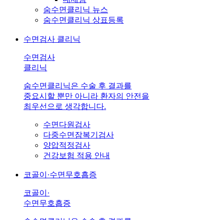
숨수면클리닉 뉴스
숨수면클리닉 상표등록
수면검사 클리닉
수면검사
클리닉
숨수면클리닉은 수술 후 결과를
중요시할 뿐만 아니라 환자의 안전을
최우선으로 생각합니다.
수면다원검사
다중수면잠복기검사
양압적정검사
건강보험 적용 안내
코골이·수면무호흡증
코골이·
수면무호흡증