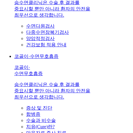
숨수면클리닉은 수술 후 결과를
중요시할 뿐만 아니라 환자의 안전을
최우선으로 생각합니다.
수면다원검사
다중수면잠복기검사
양압적정검사
건강보험 적용 안내
코골이·수면무호흡증
코골이·
수면무호흡증
숨수면클리닉은 수술 후 결과를
중요시할 뿐만 아니라 환자의 안전을
최우선으로 생각합니다.
증상 및 진단
합병증
수술과 비수술
치유(Cure)란?
마운자로 주사 치료