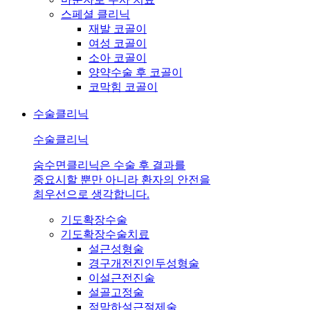
스페셜 클리닉
재발 코골이
여성 코골이
소아 코골이
양약수술 후 코골이
코막힘 코골이
수술클리닉
수술클리닉
숨수면클리닉은 수술 후 결과를
중요시할 뿐만 아니라 환자의 안전을
최우선으로 생각합니다.
기도확장수술
기도확장수술치료
설근성형술
경구개전진인두성형술
이설근전진술
설골고정술
점막하설근절제술