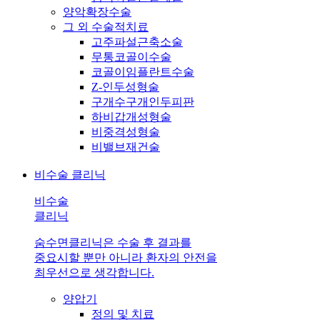
양악확장수술
그 외 수술적치료
고주파설근축소술
무통코골이수술
코골이임플란트수술
Z-인두성형술
구개수구개인두피판
하비갑개성형술
비중격성형술
비밸브재건술
비수술 클리닉
비수술
클리닉
숨수면클리닉은 수술 후 결과를
중요시할 뿐만 아니라 환자의 안전을
최우선으로 생각합니다.
양압기
정의 및 치료