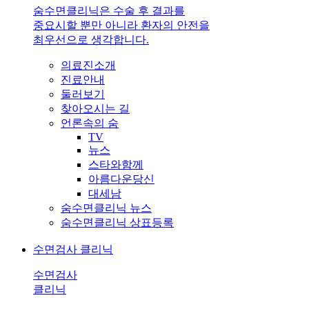
숨수면클리닉은 수술 후 결과를
중요시할 뿐만 아니라 환자의 안전을
최우선으로 생각합니다.
의료진소개
진료안내
둘러보기
찾아오시는 길
언론속의 숨
TV
뉴스
스타와함께
아름다운당신
대세남
숨수면클리닉 뉴스
숨수면클리닉 상표등록
수면검사 클리닉
수면검사
클리닉