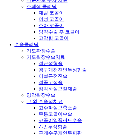
마운자로 주사 치료
스페셜 클리닉
재발 코골이
여성 코골이
소아 코골이
양약수술 후 코골이
코막힘 코골이
수술클리닉
기도확장수술
기도확장수술치료
설근성형술
경구개전진인두성형술
이설근전진술
설골고정술
점막하설근절제술
양악확장수술
그 외 수술적치료
고주파설근축소술
무통코골이수술
코골이임플란트수술
Z-인두성형술
구개수구개인두피판