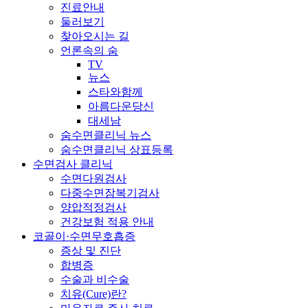
진료안내
둘러보기
찾아오시는 길
언론속의 숨
TV
뉴스
스타와함께
아름다운당신
대세남
숨수면클리닉 뉴스
숨수면클리닉 상표등록
수면검사 클리닉
수면다원검사
다중수면잠복기검사
양압적정검사
건강보험 적용 안내
코골이·수면무호흡증
증상 및 진단
합병증
수술과 비수술
치유(Cure)란?