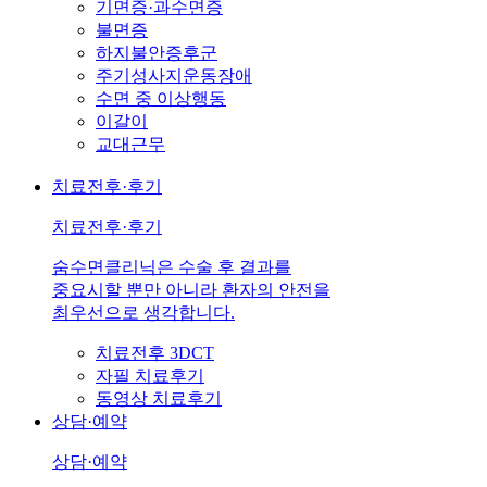
기면증·과수면증
불면증
하지불안증후군
주기성사지운동장애
수면 중 이상행동
이갈이
교대근무
치료전후·후기
치료전후·후기
숨수면클리닉은 수술 후 결과를
중요시할 뿐만 아니라 환자의 안전을
최우선으로 생각합니다.
치료전후 3DCT
자필 치료후기
동영상 치료후기
상담·예약
상담·예약