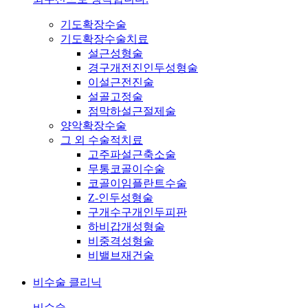
기도확장수술
기도확장수술치료
설근성형술
경구개전진인두성형술
이설근전진술
설골고정술
점막하설근절제술
양악확장수술
그 외 수술적치료
고주파설근축소술
무통코골이수술
코골이임플란트수술
Z-인두성형술
구개수구개인두피판
하비갑개성형술
비중격성형술
비밸브재건술
비수술 클리닉
비수술