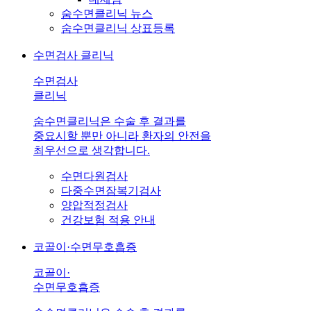
숨수면클리닉 뉴스
숨수면클리닉 상표등록
수면검사 클리닉
수면검사
클리닉
숨수면클리닉은 수술 후 결과를
중요시할 뿐만 아니라 환자의 안전을
최우선으로 생각합니다.
수면다원검사
다중수면잠복기검사
양압적정검사
건강보험 적용 안내
코골이·수면무호흡증
코골이·
수면무호흡증