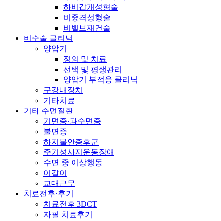
하비갑개성형술
비중격성형술
비밸브재건술
비수술 클리닉
양압기
정의 및 치료
선택 및 평생관리
양압기 부적응 클리닉
구강내장치
기타치료
기타 수면질환
기면증·과수면증
불면증
하지불안증후군
주기성사지운동장애
수면 중 이상행동
이갈이
교대근무
치료전후·후기
치료전후 3DCT
자필 치료후기