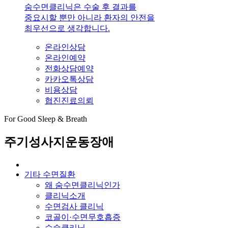
숨수면클리닉은 수술 후 결과를
중요시할 뿐만 아니라 환자의 안전을
최우선으로 생각합니다.
온라인상담
온라인예약
전화상담예약
카카오톡상담
비용상담
협진진료의뢰
For Good Sleep & Breath
주기성사지운동장애
기타 수면질환
왜 숨수면클리닉인가
클리닉소개
수면검사 클리닉
코골이·수면무호흡증
수술클리닉