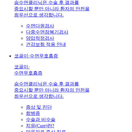
숨수면클리닉은 수술 후 결과를
중요시할 뿐만 아니라 환자의 안전을
최우선으로 생각합니다.
수면다원검사
다중수면잠복기검사
양압적정검사
건강보험 적용 안내
코골이·수면무호흡증
코골이·
수면무호흡증
숨수면클리닉은 수술 후 결과를
중요시할 뿐만 아니라 환자의 안전을
최우선으로 생각합니다.
증상 및 진단
합병증
수술과 비수술
치유(Cure)란?
마운자로 주사 치료