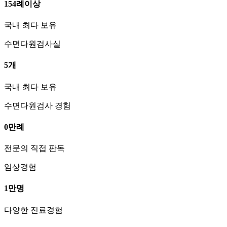
154
례
이상
국내 최다 보유
수면다원검사실
5
개
국내 최다 보유
수면다원검사 경험
0
만례
전문의 직접 판독
임상경험
1
만명
다양한 진료경험