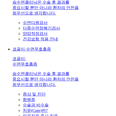
숨수면클리닉은 수술 후 결과를
중요시할 뿐만 아니라 환자의 안전을
최우선으로 생각합니다.
수면다원검사
다중수면잠복기검사
양압적정검사
건강보험 적용 안내
코골이·수면무호흡증
코골이·
수면무호흡증
숨수면클리닉은 수술 후 결과를
중요시할 뿐만 아니라 환자의 안전을
최우선으로 생각합니다.
증상 및 진단
합병증
수술과 비수술
치유(Cure)란?
마운자로 주사 치료