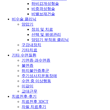
하비갑개성형술
비중격성형술
비밸브재건술
비수술 클리닉
양압기
정의 및 치료
선택 및 평생관리
양압기 부적응 클리닉
구강내장치
기타치료
기타 수면질환
기면증·과수면증
불면증
하지불안증후군
주기성사지운동장애
수면 중 이상행동
이갈이
교대근무
치료전후·후기
치료전후 3DCT
자필 치료후기