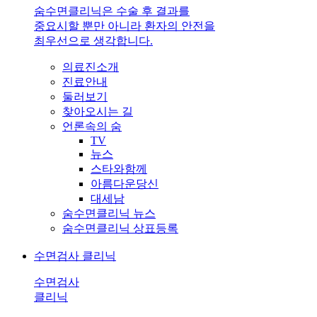
숨수면클리닉은 수술 후 결과를
중요시할 뿐만 아니라 환자의 안전을
최우선으로 생각합니다.
의료진소개
진료안내
둘러보기
찾아오시는 길
언론속의 숨
TV
뉴스
스타와함께
아름다운당신
대세남
숨수면클리닉 뉴스
숨수면클리닉 상표등록
수면검사 클리닉
수면검사
클리닉