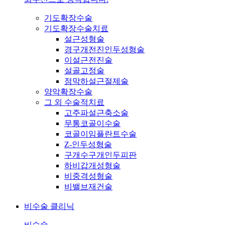
기도확장수술
기도확장수술치료
설근성형술
경구개전진인두성형술
이설근전진술
설골고정술
점막하설근절제술
양악확장수술
그 외 수술적치료
고주파설근축소술
무통코골이수술
코골이임플란트수술
Z-인두성형술
구개수구개인두피판
하비갑개성형술
비중격성형술
비밸브재건술
비수술 클리닉
비수술