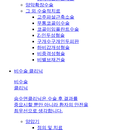
양악확장수술
그 외 수술적치료
고주파설근축소술
무통코골이수술
코골이임플란트수술
Z-인두성형술
구개수구개인두피판
하비갑개성형술
비중격성형술
비밸브재건술
비수술 클리닉
비수술
클리닉
숨수면클리닉은 수술 후 결과를
중요시할 뿐만 아니라 환자의 안전을
최우선으로 생각합니다.
양압기
정의 및 치료