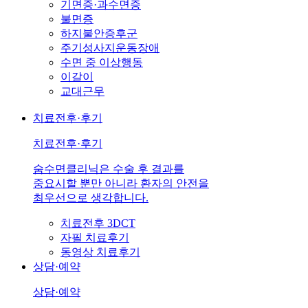
기면증·과수면증
불면증
하지불안증후군
주기성사지운동장애
수면 중 이상행동
이갈이
교대근무
치료전후·후기
치료전후·후기
숨수면클리닉은 수술 후 결과를
중요시할 뿐만 아니라 환자의 안전을
최우선으로 생각합니다.
치료전후 3DCT
자필 치료후기
동영상 치료후기
상담·예약
상담·예약