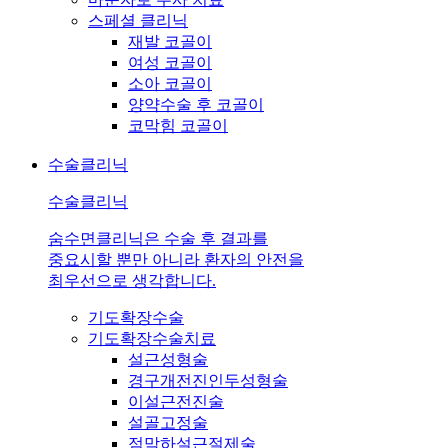
스페셜 클리닉
재발 코골이
여성 코골이
소아 코골이
양약수술 후 코골이
코막힘 코골이
수술클리닉
수술클리닉
숨수면클리닉은 수술 후 결과를
중요시할 뿐만 아니라 환자의 안전을
최우선으로 생각합니다.
기도확장수술
기도확장수술치료
설근성형술
경구개전진인두성형술
이설근전진술
설골고정술
점막하설근절제술