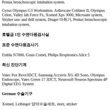
Pentax bronchoscopic intubation system.
Gyrus Olympus G3 Workstation, Arthrocare Coblator II, Olympus
Celon, Valley lab Force Fx, Xomed Xps 3000, Microaire system,
Stryker saw and drill system, Drager 마취기, Pentax bronchoscopic
intubation system.
호텔급 1인 수면다원검사실
표준 수면다원검사기
Embla N7000, Grass Comet, Philips Respironics Alice 5
최신 진단기계
Vatec Pax Reve3DCT, Samsung Accuvix XG 4D Sono, Olympus
Endoscope, Vatec Green 17 3DCT, Neurosoft Neuron-Spectrum 4P
Digital EEG System
German 수술기구
Xomed, Leibinger 양악수술세트, storz, stryker