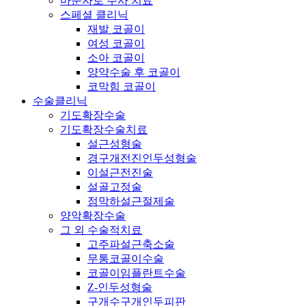
마운자로 주사 치료
스페셜 클리닉
재발 코골이
여성 코골이
소아 코골이
양약수술 후 코골이
코막힘 코골이
수술클리닉
기도확장수술
기도확장수술치료
설근성형술
경구개전진인두성형술
이설근전진술
설골고정술
점막하설근절제술
양악확장수술
그 외 수술적치료
고주파설근축소술
무통코골이수술
코골이임플란트수술
Z-인두성형술
구개수구개인두피판