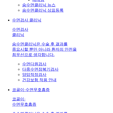
숨수면클리닉 뉴스
숨수면클리닉 상표등록
수면검사 클리닉
수면검사
클리닉
숨수면클리닉은 수술 후 결과를
중요시할 뿐만 아니라 환자의 안전을
최우선으로 생각합니다.
수면다원검사
다중수면잠복기검사
양압적정검사
건강보험 적용 안내
코골이·수면무호흡증
코골이·
수면무호흡증