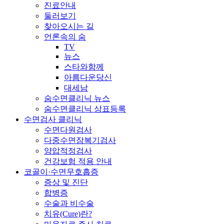
진료안내
둘러보기
찾아오시는 길
언론속의 숨
TV
뉴스
스타와함께
아름다운당신
대세남
숨수면클리닉 뉴스
숨수면클리닉 상표등록
수면검사 클리닉
수면다원검사
다중수면잠복기검사
양압적정검사
건강보험 적용 안내
코골이·수면무호흡증
증상 및 진단
합병증
수술과 비수술
치유(Cure)란?