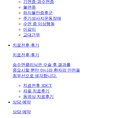
기면증·과수면증
불면증
하지불안증후군
주기성사지운동장애
수면 중 이상행동
이갈이
교대근무
치료전후·후기
치료전후·후기
숨수면클리닉은 수술 후 결과를
중요시할 뿐만 아니라 환자의 안전을
최우선으로 생각합니다.
치료전후 3DCT
자필 치료후기
동영상 치료후기
상담·예약
상담·예약