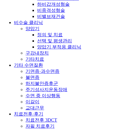
하비갑개성형술
비중격성형술
비밸브재건술
비수술 클리닉
양압기
정의 및 치료
선택 및 평생관리
양압기 부적응 클리닉
구강내장치
기타치료
기타 수면질환
기면증·과수면증
불면증
하지불안증후군
주기성사지운동장애
수면 중 이상행동
이갈이
교대근무
치료전후·후기
치료전후 3DCT
자필 치료후기