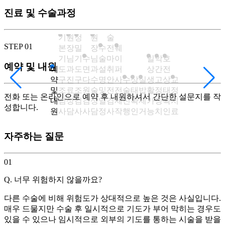
진료 및 수술과정
수
기
원
정
원
술
STEP 01
본
장
밀
장
수
전
웨
기
님
기
수
님
술
마
이
일
악
호
예약 및 내원
예
도
과
도
면
과
설
취
퍼
상
간
전
약
구
진
구
다
수
명
안
사
수
상
실
생
고
상
교
및
조
료
조
원
술
및
전
전
술
태
밥
활
정
태
정
전화 또는 온라인으로 예약 후 내원하셔서 간단한 설문지를 작
내
검
상
검
검
상
일
검
제
진
확
제
가
장
확
치
성합니다.
원
사
담
사
사
담
정
사
작
행
인
거
능
치
인
료
자주하는 질문
01
Q. 너무 위험하지 않을까요?
다른 수술에 비해 위험도가 상대적으로 높은 것은 사실입니다.
매우 드물지만 수술 후 일시적으로 기도가 부어 막히는 경우도
있을 수 있으나 임시적으로 외부의 기도를 통하는 시술을 받을