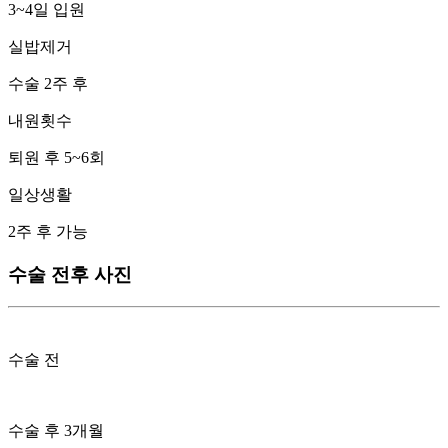
3~4일 입원
실밥제거
수술 2주 후
내원횟수
퇴원 후 5~6회
일상생활
2주 후 가능
수술 전후 사진
수술 전
수술 후 3개월