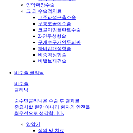
양악확장수술
그 외 수술적치료
고주파설근축소술
무통코골이수술
코골이임플란트수술
Z-인두성형술
구개수구개인두피판
하비갑개성형술
비중격성형술
비밸브재건술
비수술 클리닉
비수술
클리닉
숨수면클리닉은 수술 후 결과를
중요시할 뿐만 아니라 환자의 안전을
최우선으로 생각합니다.
양압기
정의 및 치료