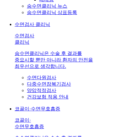
숨수면클리닉 뉴스
숨수면클리닉 상표등록
수면검사 클리닉
수면검사
클리닉
숨수면클리닉은 수술 후 결과를
중요시할 뿐만 아니라 환자의 안전을
최우선으로 생각합니다.
수면다원검사
다중수면잠복기검사
양압적정검사
건강보험 적용 안내
코골이·수면무호흡증
코골이·
수면무호흡증