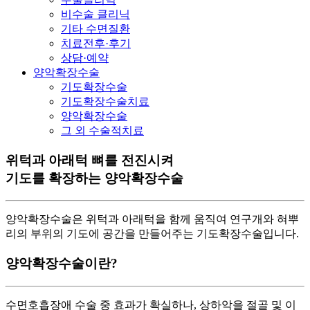
비수술 클리닉
기타 수면질환
치료전후·후기
상담·예약
양악확장수술
기도확장수술
기도확장수술치료
양악확장수술
그 외 수술적치료
위턱과 아래턱 뼈를 전진시켜
기도를 확장하는 양악확장수술
양악확장수술은 위턱과 아래턱을 함께 움직여 연구개와 혀뿌
리의 부위의 기도에 공간을 만들어주는 기도확장수술입니다.
양악확장수술이란?
수면호흡장애 수술 중 효과가 확실하나, 상하악을 절골 및 이