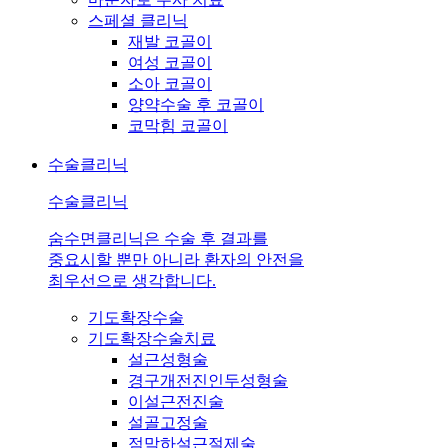
스페셜 클리닉
재발 코골이
여성 코골이
소아 코골이
양약수술 후 코골이
코막힘 코골이
수술클리닉
수술클리닉
숨수면클리닉은 수술 후 결과를
중요시할 뿐만 아니라 환자의 안전을
최우선으로 생각합니다.
기도확장수술
기도확장수술치료
설근성형술
경구개전진인두성형술
이설근전진술
설골고정술
점막하설근절제술