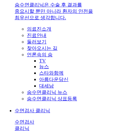
숨수면클리닉은 수술 후 결과를
중요시할 뿐만 아니라 환자의 안전을
최우선으로 생각합니다.
의료진소개
진료안내
둘러보기
찾아오시는 길
언론속의 숨
TV
뉴스
스타와함께
아름다운당신
대세남
숨수면클리닉 뉴스
숨수면클리닉 상표등록
수면검사 클리닉
수면검사
클리닉