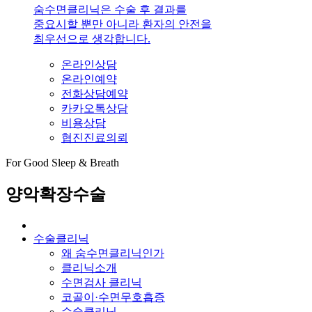
숨수면클리닉은 수술 후 결과를
중요시할 뿐만 아니라 환자의 안전을
최우선으로 생각합니다.
온라인상담
온라인예약
전화상담예약
카카오톡상담
비용상담
협진진료의뢰
For Good Sleep & Breath
양악확장수술
수술클리닉
왜 숨수면클리닉인가
클리닉소개
수면검사 클리닉
코골이·수면무호흡증
수술클리닉