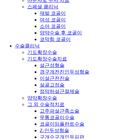
마운자로 주사 치료
스페셜 클리닉
재발 코골이
여성 코골이
소아 코골이
양약수술 후 코골이
코막힘 코골이
수술클리닉
기도확장수술
기도확장수술치료
설근성형술
경구개전진인두성형술
이설근전진술
설골고정술
점막하설근절제술
양악확장수술
그 외 수술적치료
고주파설근축소술
무통코골이수술
코골이임플란트수술
Z-인두성형술
구개수구개인두피판