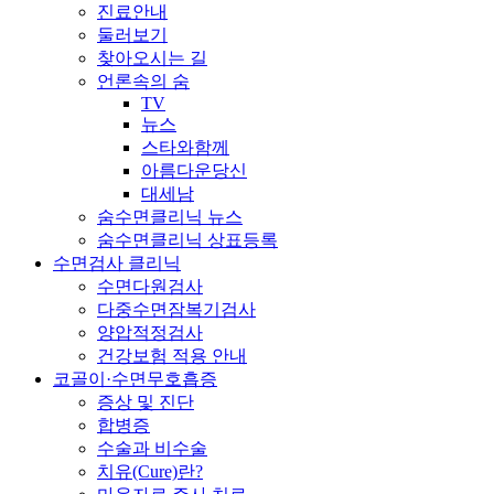
진료안내
둘러보기
찾아오시는 길
언론속의 숨
TV
뉴스
스타와함께
아름다운당신
대세남
숨수면클리닉 뉴스
숨수면클리닉 상표등록
수면검사 클리닉
수면다원검사
다중수면잠복기검사
양압적정검사
건강보험 적용 안내
코골이·수면무호흡증
증상 및 진단
합병증
수술과 비수술
치유(Cure)란?