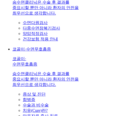
숨수면클리닉은 수술 후 결과를
중요시할 뿐만 아니라 환자의 안전을
최우선으로 생각합니다.
수면다원검사
다중수면잠복기검사
양압적정검사
건강보험 적용 안내
코골이·수면무호흡증
코골이·
수면무호흡증
숨수면클리닉은 수술 후 결과를
중요시할 뿐만 아니라 환자의 안전을
최우선으로 생각합니다.
증상 및 진단
합병증
수술과 비수술
치유(Cure)란?
마운자로 주사 치료