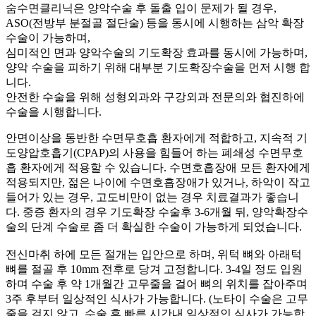
숨수면클리닉은 양악수술 후 돌출 입이 문제가 될 경우,
ASO(전방부 분절골 절단술) 등을 동시에 시행하는 삼악 확장
수술이 가능하며,
심미적인 면과 양악수술의 기도확장 효과를 동시에 가능하며,
양악 수술을 피하기 위해 대부분 기도확장수술을 먼저 시행 합
니다.
안전한 수술을 위해 성형외과와 구강외과 전문의와 협진하에
수술을 시행합니다.
안면이상을 동반한 수면무호흡 환자에게 적합하고, 지속적 기
도양압호흡기(CPAP)의 사용을 힘들어 하는 폐쇄성 수면무호
흡 환자에게 적용할 수 있습니다. 수면호흡장애 모든 환자에게
적용되지만, 젊은 나이에 수면호흡장애가 있거나, 하악이 작고
들어가 있는 경우, 고도비만이 없는 경우 치료결과가 좋습니
다.
중증 환자의 경우 기도확장 수술후 3-6개월 뒤, 양악확장수
술의 단계 수술로 좀 더 확실한 수술이 가능하게 되었습니다.
전신마취 하에 모든 절개는 입안으로 하며,
위턱 뼈와 아래턱
뼈를 절골 후 10mm 전후로 당겨 고정합니다.
3-4일 정도 입원
하며 수술 후 약 1개월간 고무줄을 걸어 뼈의 위치를 잡아주며
3주 후부터 일상적인 식사가 가능합니다. (노타이 수술은 고무
줄을 걸지 않고, 수술 후 빠른 시간내 일상적인 식사가 가능합