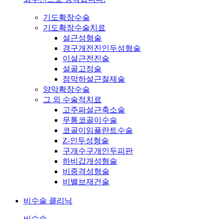
기도확장수술
기도확장수술치료
설근성형술
경구개전진인두성형술
이설근전진술
설골고정술
점막하설근절제술
양악확장수술
그 외 수술적치료
고주파설근축소술
무통코골이수술
코골이임플란트수술
Z-인두성형술
구개수구개인두피판
하비갑개성형술
비중격성형술
비밸브재건술
비수술 클리닉
비수술