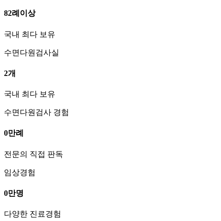
82
례
이상
국내 최다 보유
수면다원검사실
2
개
국내 최다 보유
수면다원검사 경험
0
만례
전문의 직접 판독
임상경험
0
만명
다양한 진료경험