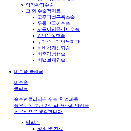
양악확장수술
그 외 수술적치료
고주파설근축소술
무통코골이수술
코골이임플란트수술
Z-인두성형술
구개수구개인두피판
하비갑개성형술
비중격성형술
비밸브재건술
비수술 클리닉
비수술
클리닉
숨수면클리닉은 수술 후 결과를
중요시할 뿐만 아니라 환자의 안전을
최우선으로 생각합니다.
양압기
정의 및 치료