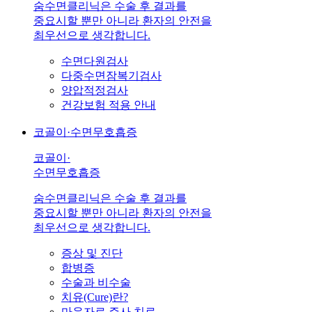
숨수면클리닉은 수술 후 결과를
중요시할 뿐만 아니라 환자의 안전을
최우선으로 생각합니다.
수면다원검사
다중수면잠복기검사
양압적정검사
건강보험 적용 안내
코골이·수면무호흡증
코골이·
수면무호흡증
숨수면클리닉은 수술 후 결과를
중요시할 뿐만 아니라 환자의 안전을
최우선으로 생각합니다.
증상 및 진단
합병증
수술과 비수술
치유(Cure)란?
마운자로 주사 치료