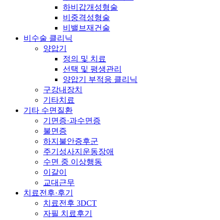
하비갑개성형술
비중격성형술
비밸브재건술
비수술 클리닉
양압기
정의 및 치료
선택 및 평생관리
양압기 부적응 클리닉
구강내장치
기타치료
기타 수면질환
기면증·과수면증
불면증
하지불안증후군
주기성사지운동장애
수면 중 이상행동
이갈이
교대근무
치료전후·후기
치료전후 3DCT
자필 치료후기