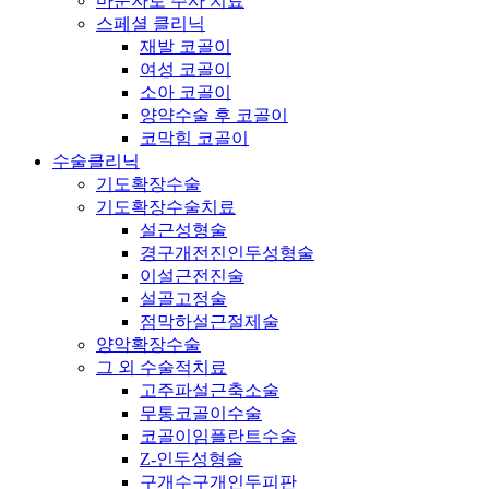
마운자로 주사 치료
스페셜 클리닉
재발 코골이
여성 코골이
소아 코골이
양약수술 후 코골이
코막힘 코골이
수술클리닉
기도확장수술
기도확장수술치료
설근성형술
경구개전진인두성형술
이설근전진술
설골고정술
점막하설근절제술
양악확장수술
그 외 수술적치료
고주파설근축소술
무통코골이수술
코골이임플란트수술
Z-인두성형술
구개수구개인두피판