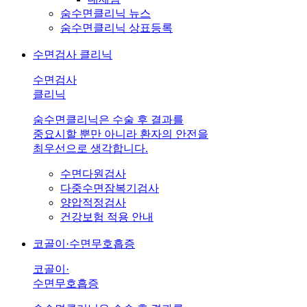
숨수면클리닉 뉴스
숨수면클리닉 상표등록
수면검사 클리닉
수면검사
클리닉
숨수면클리닉은 수술 후 결과를
중요시할 뿐만 아니라 환자의 안전을
최우선으로 생각합니다.
수면다원검사
다중수면잠복기검사
양압적정검사
건강보험 적용 안내
코골이·수면무호흡증
코골이·
수면무호흡증