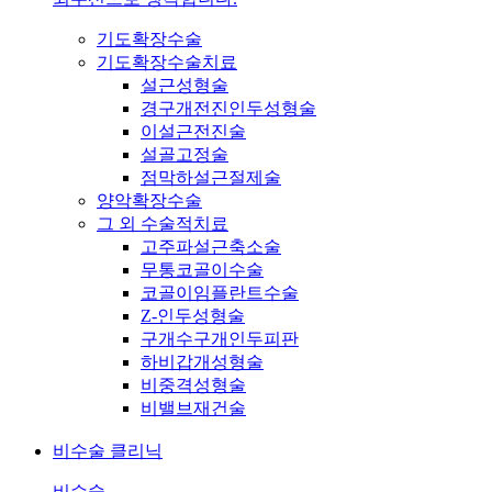
기도확장수술
기도확장수술치료
설근성형술
경구개전진인두성형술
이설근전진술
설골고정술
점막하설근절제술
양악확장수술
그 외 수술적치료
고주파설근축소술
무통코골이수술
코골이임플란트수술
Z-인두성형술
구개수구개인두피판
하비갑개성형술
비중격성형술
비밸브재건술
비수술 클리닉
비수술