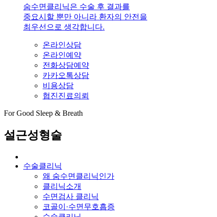
숨수면클리닉은 수술 후 결과를
중요시할 뿐만 아니라 환자의 안전을
최우선으로 생각합니다.
온라인상담
온라인예약
전화상담예약
카카오톡상담
비용상담
협진진료의뢰
For Good Sleep & Breath
설근성형술
수술클리닉
왜 숨수면클리닉인가
클리닉소개
수면검사 클리닉
코골이·수면무호흡증
수술클리닉