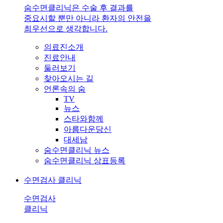
숨수면클리닉은 수술 후 결과를
중요시할 뿐만 아니라 환자의 안전을
최우선으로 생각합니다.
의료진소개
진료안내
둘러보기
찾아오시는 길
언론속의 숨
TV
뉴스
스타와함께
아름다운당신
대세남
숨수면클리닉 뉴스
숨수면클리닉 상표등록
수면검사 클리닉
수면검사
클리닉