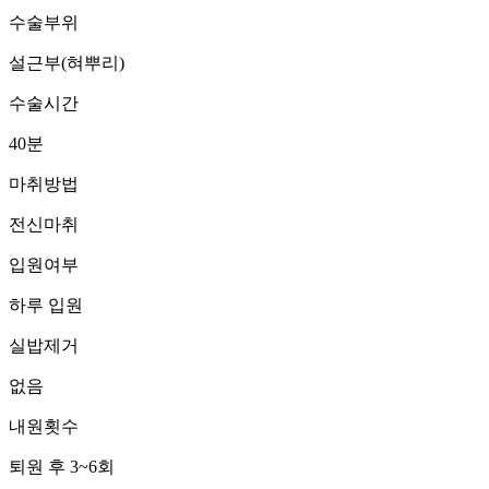
수술부위
설근부(혀뿌리)
수술시간
40분
마취방법
전신마취
입원여부
하루 입원
실밥제거
없음
내원횟수
퇴원 후 3~6회