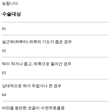
능합니다.
수술대상
01
설근부(혀뿌리) 뒤쪽의 기도가 좁은 경우
02
턱이 작거나 좁고, 뒤쪽으로 들어간 경우
03
상대적으로 혀가 두껍거나 큰 경우
04
비만을 동반한 코골이·수면무호흡증