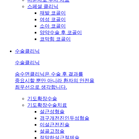
스페셜 클리닉
재발 코골이
여성 코골이
소아 코골이
양약수술 후 코골이
코막힘 코골이
수술클리닉
수술클리닉
숨수면클리닉은 수술 후 결과를
중요시할 뿐만 아니라 환자의 안전을
최우선으로 생각합니다.
기도확장수술
기도확장수술치료
설근성형술
경구개전진인두성형술
이설근전진술
설골고정술
점막하설근절제술