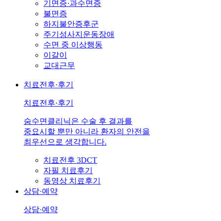
기면증·과수면증
불면증
하지불안증후군
주기성사지운동장애
수면 중 이상행동
이갈이
교대근무
치료전후·후기
치료전후·후기
숨수면클리닉은 수술 후 결과를
중요시할 뿐만 아니라 환자의 안전을
최우선으로 생각합니다.
치료전후 3DCT
자필 치료후기
동영상 치료후기
상담·예약
상담·예약