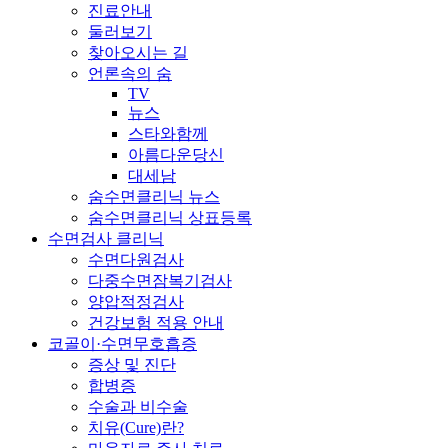
진료안내
둘러보기
찾아오시는 길
언론속의 숨
TV
뉴스
스타와함께
아름다운당신
대세남
숨수면클리닉 뉴스
숨수면클리닉 상표등록
수면검사 클리닉
수면다원검사
다중수면잠복기검사
양압적정검사
건강보험 적용 안내
코골이·수면무호흡증
증상 및 진단
합병증
수술과 비수술
치유(Cure)란?