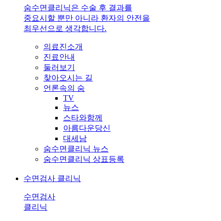
숨수면클리닉은 수술 후 결과를
중요시할 뿐만 아니라 환자의 안전을
최우선으로 생각합니다.
의료진소개
진료안내
둘러보기
찾아오시는 길
언론속의 숨
TV
뉴스
스타와함께
아름다운당신
대세남
숨수면클리닉 뉴스
숨수면클리닉 상표등록
수면검사 클리닉
수면검사
클리닉