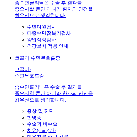
숨수면클리닉은 수술 후 결과를
중요시할 뿐만 아니라 환자의 안전을
최우선으로 생각합니다.
수면다원검사
다중수면잠복기검사
양압적정검사
건강보험 적용 안내
코골이·수면무호흡증
코골이·
수면무호흡증
숨수면클리닉은 수술 후 결과를
중요시할 뿐만 아니라 환자의 안전을
최우선으로 생각합니다.
증상 및 진단
합병증
수술과 비수술
치유(Cure)란?
마운자로 주사 치료