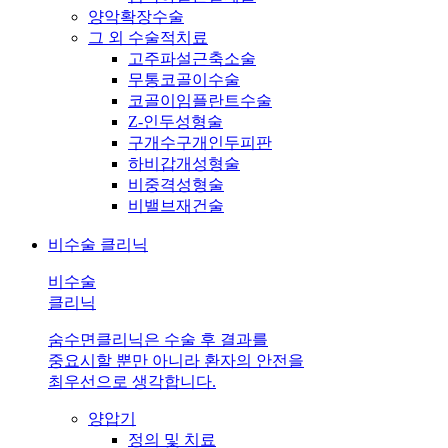
양악확장수술
그 외 수술적치료
고주파설근축소술
무통코골이수술
코골이임플란트수술
Z-인두성형술
구개수구개인두피판
하비갑개성형술
비중격성형술
비밸브재건술
비수술 클리닉
비수술
클리닉
숨수면클리닉은 수술 후 결과를
중요시할 뿐만 아니라 환자의 안전을
최우선으로 생각합니다.
양압기
정의 및 치료