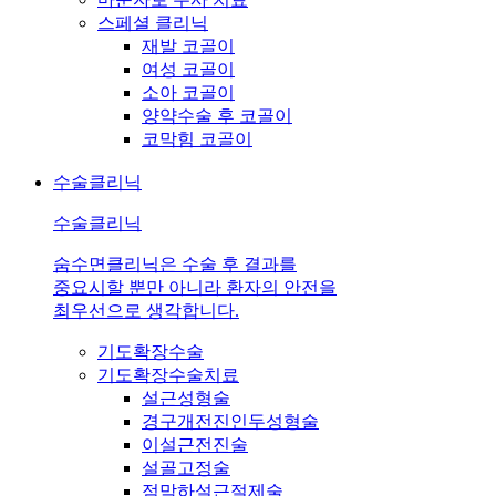
스페셜 클리닉
재발 코골이
여성 코골이
소아 코골이
양약수술 후 코골이
코막힘 코골이
수술클리닉
수술클리닉
숨수면클리닉은 수술 후 결과를
중요시할 뿐만 아니라 환자의 안전을
최우선으로 생각합니다.
기도확장수술
기도확장수술치료
설근성형술
경구개전진인두성형술
이설근전진술
설골고정술
점막하설근절제술