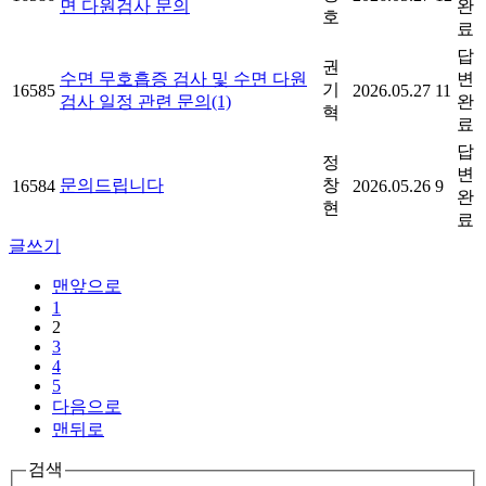
면 다원검사 문의
완
호
료
답
권
수면 무호흡증 검사 및 수면 다원
변
기
16585
2026.05.27
11
검사 일정 관련 문의(1)
완
혁
료
답
정
변
문의드립니다
창
16584
2026.05.26
9
완
현
료
글쓰기
맨앞으로
1
2
3
4
5
다음으로
맨뒤로
검색