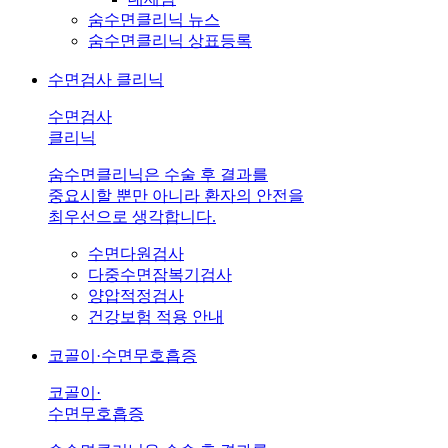
숨수면클리닉 뉴스
숨수면클리닉 상표등록
수면검사 클리닉
수면검사
클리닉
숨수면클리닉은 수술 후 결과를
중요시할 뿐만 아니라 환자의 안전을
최우선으로 생각합니다.
수면다원검사
다중수면잠복기검사
양압적정검사
건강보험 적용 안내
코골이·수면무호흡증
코골이·
수면무호흡증