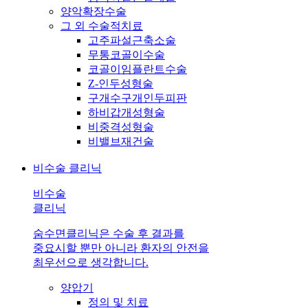
양악확장수술
그 외 수술적치료
고주파설근축소술
무통코골이수술
코골이임플란트수술
Z-인두성형술
구개수구개인두피판
하비갑개성형술
비중격성형술
비밸브재건술
비수술 클리닉
비수술
클리닉
숨수면클리닉은 수술 후 결과를
중요시할 뿐만 아니라 환자의 안전을
최우선으로 생각합니다.
양압기
정의 및 치료