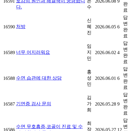
로감의 원인과 해결책이 궁금합니
은
16591
2026.06.08
9
완
다.
수
료
답
신
변
처방
혜
16590
2026.06.05
6
완
진
료
답
임
변
너무 어지러워요
지
16589
2026.06.02
4
완
민
료
답
홍
변
수면 습관에 대한 상담
성
16588
2026.06.01
6
완
민
료
답
김
변
기면증 검사 문의
가
16587
2026.05.28
9
완
희
료
답
최
수면 무호흡증,코골이 진료 및 수
변
장
16586
2026.05.27
12