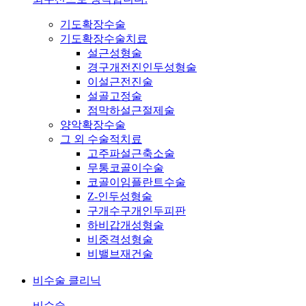
기도확장수술
기도확장수술치료
설근성형술
경구개전진인두성형술
이설근전진술
설골고정술
점막하설근절제술
양악확장수술
그 외 수술적치료
고주파설근축소술
무통코골이수술
코골이임플란트수술
Z-인두성형술
구개수구개인두피판
하비갑개성형술
비중격성형술
비밸브재건술
비수술 클리닉
비수술