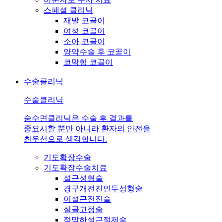
스페셜 클리닉
재발 코골이
여성 코골이
소아 코골이
양약수술 후 코골이
코막힘 코골이
수술클리닉
수술클리닉
숨수면클리닉은 수술 후 결과를
중요시할 뿐만 아니라 환자의 안전을
최우선으로 생각합니다.
기도확장수술
기도확장수술치료
설근성형술
경구개전진인두성형술
이설근전진술
설골고정술
점막하설근절제술