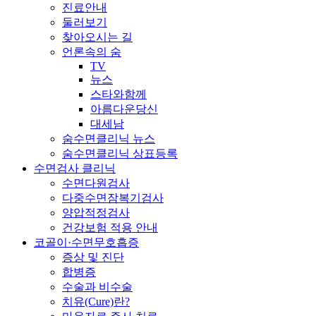
진료안내
둘러보기
찾아오시는 길
언론속의 숨
TV
뉴스
스타와함께
아름다운당신
대세남
숨수면클리닉 뉴스
숨수면클리닉 상표등록
수면검사 클리닉
수면다원검사
다중수면잠복기검사
양압적정검사
건강보험 적용 안내
코골이·수면무호흡증
증상 및 진단
합병증
수술과 비수술
치유(Cure)란?