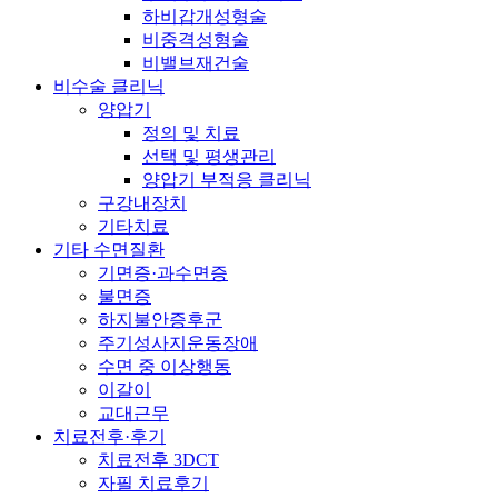
하비갑개성형술
비중격성형술
비밸브재건술
비수술 클리닉
양압기
정의 및 치료
선택 및 평생관리
양압기 부적응 클리닉
구강내장치
기타치료
기타 수면질환
기면증·과수면증
불면증
하지불안증후군
주기성사지운동장애
수면 중 이상행동
이갈이
교대근무
치료전후·후기
치료전후 3DCT
자필 치료후기