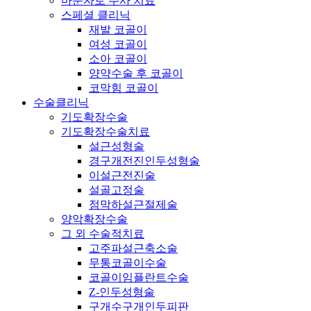
마운자로 주사 치료
스페셜 클리닉
재발 코골이
여성 코골이
소아 코골이
양약수술 후 코골이
코막힘 코골이
수술클리닉
기도확장수술
기도확장수술치료
설근성형술
경구개전진인두성형술
이설근전진술
설골고정술
점막하설근절제술
양악확장수술
그 외 수술적치료
고주파설근축소술
무통코골이수술
코골이임플란트수술
Z-인두성형술
구개수구개인두피판