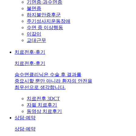
기면증·과수면증
불면증
하지불안증후군
주기성사지운동장애
수면 중 이상행동
이갈이
교대근무
치료전후·후기
치료전후·후기
숨수면클리닉은 수술 후 결과를
중요시할 뿐만 아니라 환자의 안전을
최우선으로 생각합니다.
치료전후 3DCT
자필 치료후기
동영상 치료후기
상담·예약
상담·예약