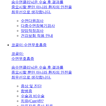
숨수면클리닉은 수술 후 결과를
중요시할 뿐만 아니라 환자의 안전을
최우선으로 생각합니다.
수면다원검사
다중수면잠복기검사
양압적정검사
건강보험 적용 안내
코골이·수면무호흡증
코골이·
수면무호흡증
숨수면클리닉은 수술 후 결과를
중요시할 뿐만 아니라 환자의 안전을
최우선으로 생각합니다.
증상 및 진단
합병증
수술과 비수술
치유(Cure)란?
마운자로 주사 치료