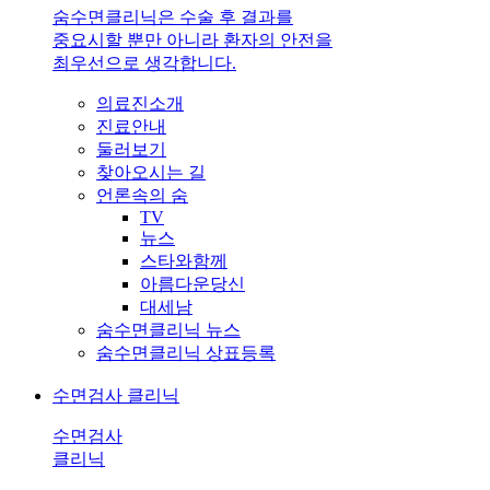
숨수면클리닉은 수술 후 결과를
중요시할 뿐만 아니라 환자의 안전을
최우선으로 생각합니다.
의료진소개
진료안내
둘러보기
찾아오시는 길
언론속의 숨
TV
뉴스
스타와함께
아름다운당신
대세남
숨수면클리닉 뉴스
숨수면클리닉 상표등록
수면검사 클리닉
수면검사
클리닉