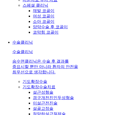
스페셜 클리닉
재발 코골이
여성 코골이
소아 코골이
양약수술 후 코골이
코막힘 코골이
수술클리닉
수술클리닉
숨수면클리닉은 수술 후 결과를
중요시할 뿐만 아니라 환자의 안전을
최우선으로 생각합니다.
기도확장수술
기도확장수술치료
설근성형술
경구개전진인두성형술
이설근전진술
설골고정술
점막하설근절제술