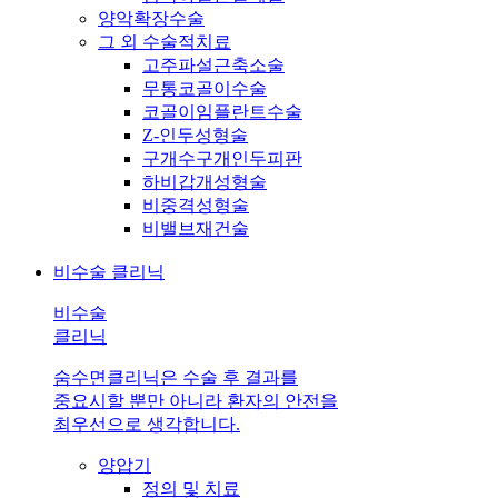
양악확장수술
그 외 수술적치료
고주파설근축소술
무통코골이수술
코골이임플란트수술
Z-인두성형술
구개수구개인두피판
하비갑개성형술
비중격성형술
비밸브재건술
비수술 클리닉
비수술
클리닉
숨수면클리닉은 수술 후 결과를
중요시할 뿐만 아니라 환자의 안전을
최우선으로 생각합니다.
양압기
정의 및 치료