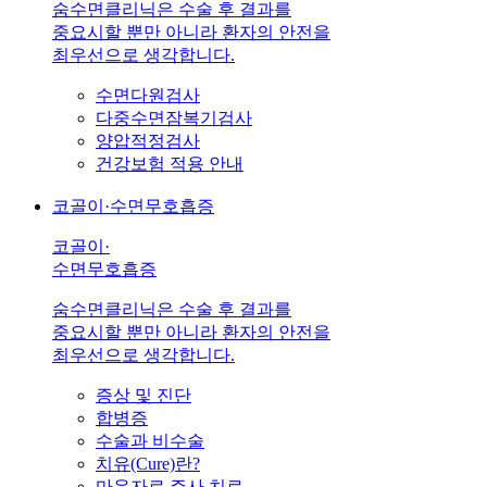
숨수면클리닉은 수술 후 결과를
중요시할 뿐만 아니라 환자의 안전을
최우선으로 생각합니다.
수면다원검사
다중수면잠복기검사
양압적정검사
건강보험 적용 안내
코골이·수면무호흡증
코골이·
수면무호흡증
숨수면클리닉은 수술 후 결과를
중요시할 뿐만 아니라 환자의 안전을
최우선으로 생각합니다.
증상 및 진단
합병증
수술과 비수술
치유(Cure)란?
마운자로 주사 치료