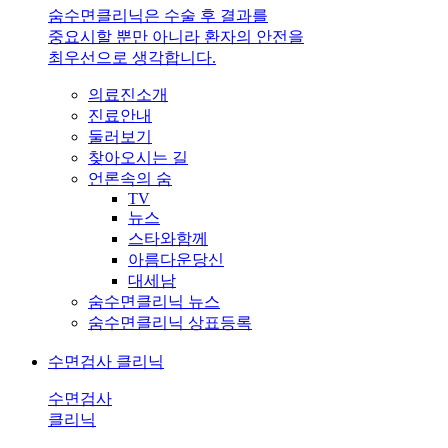
숨수면클리닉은 수술 후 결과를
중요시할 뿐만 아니라 환자의 안전을
최우선으로 생각합니다.
의료진소개
진료안내
둘러보기
찾아오시는 길
언론속의 숨
TV
뉴스
스타와함께
아름다운당신
대세남
숨수면클리닉 뉴스
숨수면클리닉 상표등록
수면검사 클리닉
수면검사
클리닉